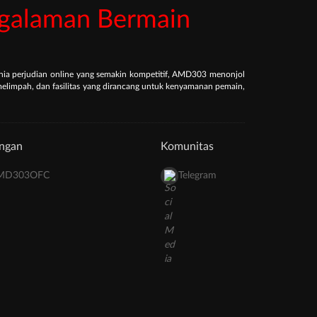
ngalaman Bermain
unia perjudian online yang semakin kompetitif, AMD303 menonjol
elimpah, dan fasilitas yang dirancang untuk kenyamanan pemain,
ngan
Komunitas
MD303OFC
Telegram