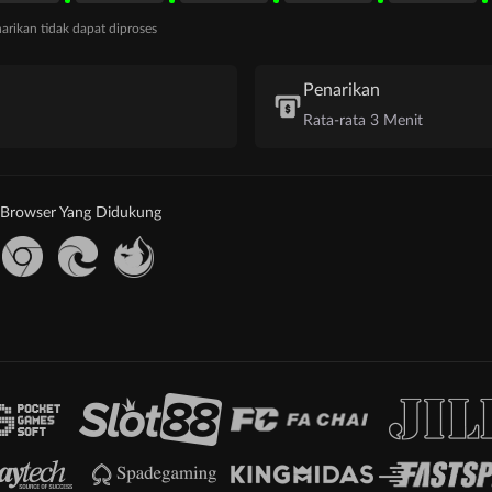
arikan tidak dapat diproses
Penarikan
Rata-rata 3 Menit
Browser Yang Didukung