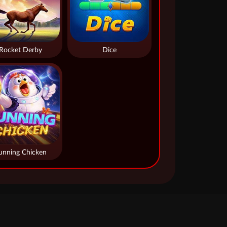
Rocket Derby
Dice
unning Chicken