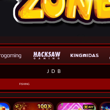
JDB
FISHING