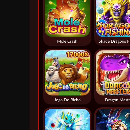
Mole Crash
Jogo Do Bicho
Dragon Maste