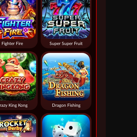
Fighter Fire
Super Super Fruit
razy King Kong
Dragon Fishing