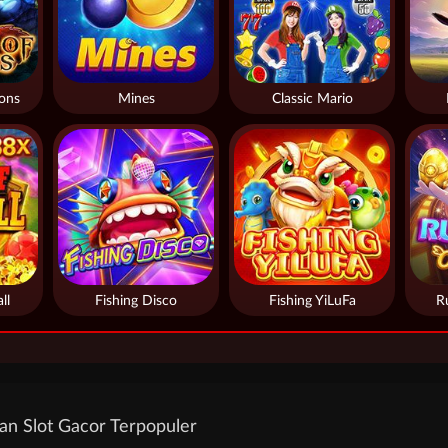
ons
Mines
Classic Mario
ll
Fishing Disco
Fishing YiLuFa
R
n Slot Gacor Terpopuler