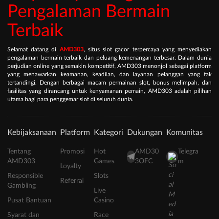
Pengalaman Bermain
Terbaik
Selamat datang di
AMD303
, situs slot gacor terpercaya yang menyediakan
pengalaman bermain terbaik dan peluang kemenangan terbesar. Dalam dunia
perjudian online yang semakin kompetitif, AMD303 menonjol sebagai platform
yang menawarkan keamanan, keadilan, dan layanan pelanggan yang tak
tertandingi. Dengan berbagai macam permainan slot, bonus melimpah, dan
fasilitas yang dirancang untuk kenyamanan pemain, AMD303 adalah pilihan
utama bagi para penggemar slot di seluruh dunia.
Kebijaksanaan
Platform
Kategori
Dukungan
Komunitas
Tentang
Promosi
Hot
AMD30
Telegra
AMD303
Games
3OFC
m
Loyalty
Responsible
Slots
Referral
Gambling
Live
Pusat Bantuan
Casino
Syarat dan
Race