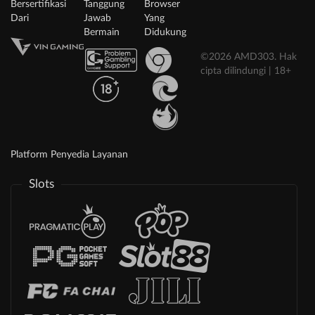
Bersertifikasi
Tanggung
Browser
Dari
Jawab
Yang
Bermain
Didukung
©2026 AMD303. Hak
cipta dilindungi | 18+
Platform Penyedia Layanan
Slots