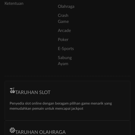
Ketentuan
Olahraga
Crash
Game
Arcade
Poker
E-Sports
Sabung
Ayam
TARUHAN SLOT
Penyedia slot online dengan beragam pilihan game menarik yang
memudahkan pemain untuk mencapai jackpot
TARUHAN OLAHRAGA