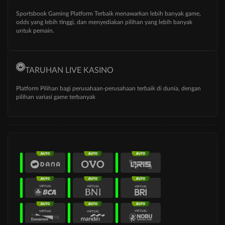
Sportsbook Gaming Platform Terbaik menawarkan lebih banyak game,
odds yang lebih tinggi, dan menyediakan pilihan yang lebih banyak
untuk pemain.
TARUHAN LIVE KASINO
Platform Pilihan bagi perusahaan-perusahaan terbaik di dunia, dengan
pilihan variasi game terbanyak