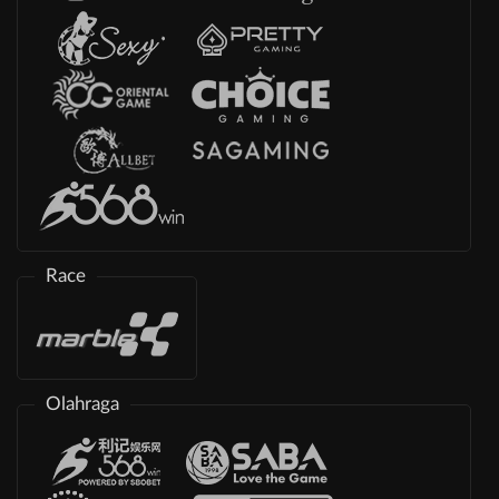
Race
Olahraga