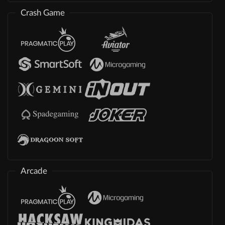
Crash Game
Arcade