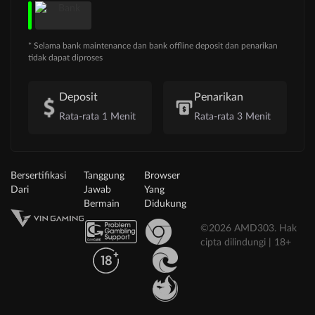
* Selama bank maintenance dan bank offline deposit dan penarikan
tidak dapat diproses
Deposit
Penarikan
Rata-rata 1 Menit
Rata-rata 3 Menit
Bersertifikasi
Tanggung
Browser
Dari
Jawab
Yang
Bermain
Didukung
©2026 AMD303. Hak
cipta dilindungi | 18+