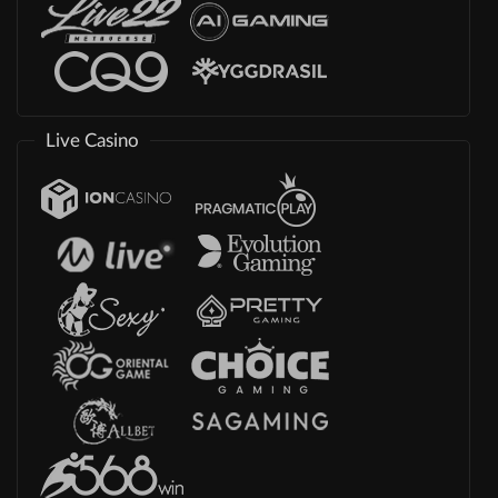
Live Casino