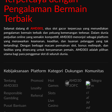
Pengalaman Bermain
Terbaik
Selamat datang di
AMD303
, situs slot gacor terpercaya yang menyediakan
pengalaman bermain terbaik dan peluang kemenangan terbesar. Dalam dunia
perjudian online yang semakin kompetitif, AMD303 menonjol sebagai platform
yang menawarkan keamanan, keadilan, dan layanan pelanggan yang tak
tertandingi. Dengan berbagai macam permainan slot, bonus melimpah, dan
fasilitas yang dirancang untuk kenyamanan pemain, AMD303 adalah pilihan
utama bagi para penggemar slot di seluruh dunia.
Kebijaksanaan
Platform
Kategori
Dukungan
Komunitas
Tentang
Promosi
Hot
AMD30
Telegra
AMD303
Games
3OFC
m
Loyalty
Responsible
Slots
Referral
Gambling
Live
Pusat Bantuan
Casino