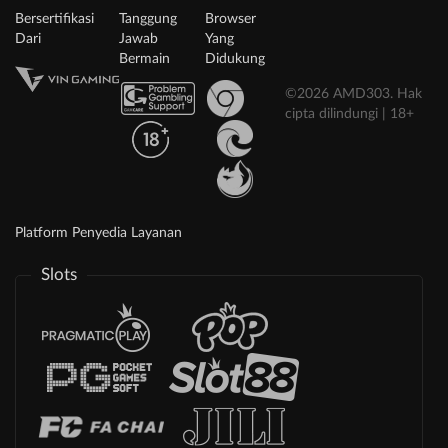
Bersertifikasi
Tanggung
Browser
Dari
Jawab
Yang
Bermain
Didukung
©2026 AMD303. Hak
cipta dilindungi | 18+
Platform Penyedia Layanan
Slots