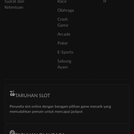
Syarat dan
Race
Ketentuan
Olahraga
Crash
Game
Arcade
Poker
E-Sports
Sabung
Ayam
TARUHAN SLOT
Penyedia slot online dengan beragam pilihan game menarik yang
memudahkan pemain untuk mencapai jackpot