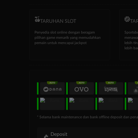
TARUHAN SLOT
TA
Penyedia slot online dengan beragam
Sportsb
pilihan game menarik yang memudahkan
menawar
pemain untuk mencapai jackpot
lebih ti
lebih b
* Selama bank maintenance dan bank offline deposit dan penar
Deposit