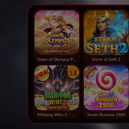
Gates of Olympus POP
Storm of Seth 2
Mahjong Wins 3 – Black Scatter
Sweet Bonanza 2500