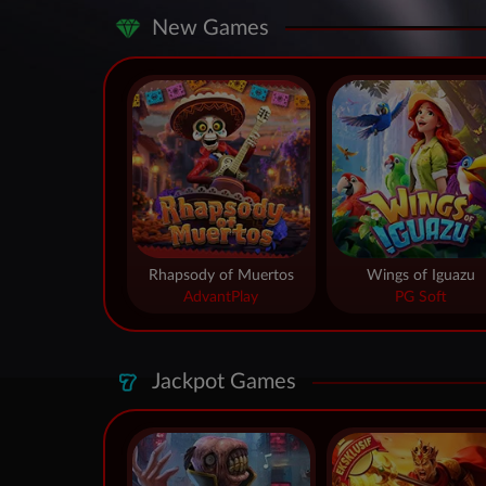
New Games
Rhapsody of Muertos
Wings of Iguazu
AdvantPlay
PG Soft
Jackpot Games