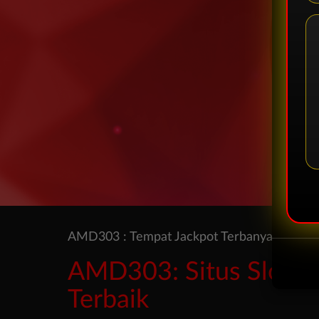
AMD303 : Tempat Jackpot Terbanyak Dengan
AMD303: Situs Slot G
Terbaik