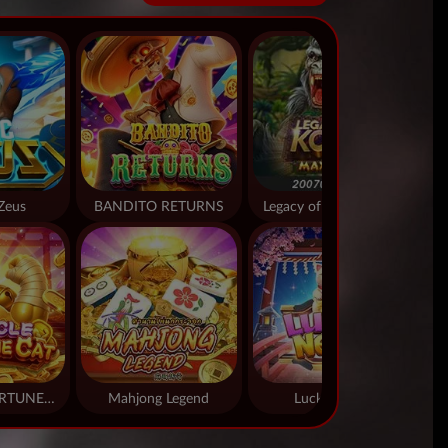
 Zeus
BANDITO RETURNS
Legacy of Kong Maxways
MUSCLE FORTUNE CAT
Mahjong Legend
Lucky Neko