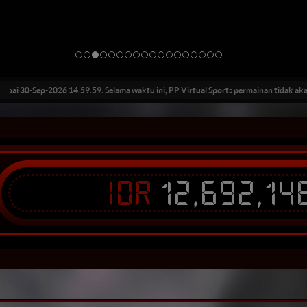
0-Sep-2026 14.59.59. Selama waktu ini, PP Virtual Sports permainan tidak akan ter
IDR
12,692,14